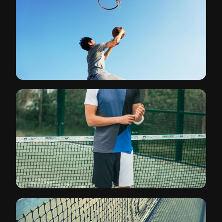
FÚTBOL
Redes profesionales, arcos y equipamiento completo
02
BASKETBALL
Tableros FIBA, sistemas móviles
03
VOLEIBOL