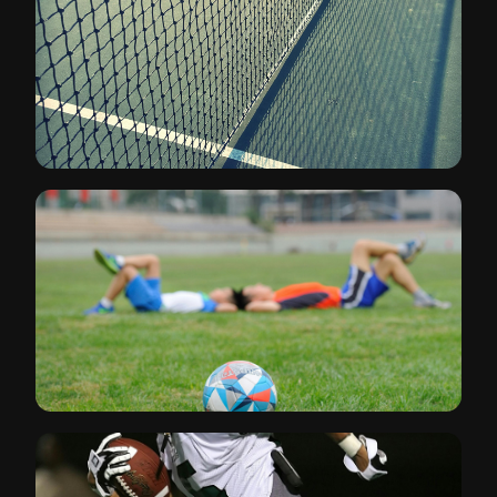
Postes, redes y sistemas ajustables
04
TENIS
Redes y accesorios para canchas
05
REDES DE PROTECCIÓN