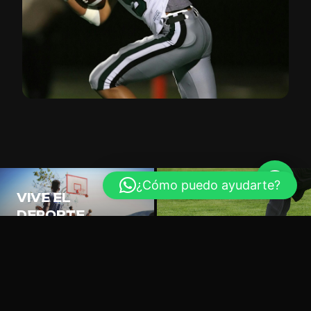
Redes perimetrales y de seguridad para recintos
deportivos
06
PREMIACIÓN
Medallas, copas, trofeos y galvanos
VIVE EL
DEPORTE
Equipamiento para cada
disciplina
CALIDAD