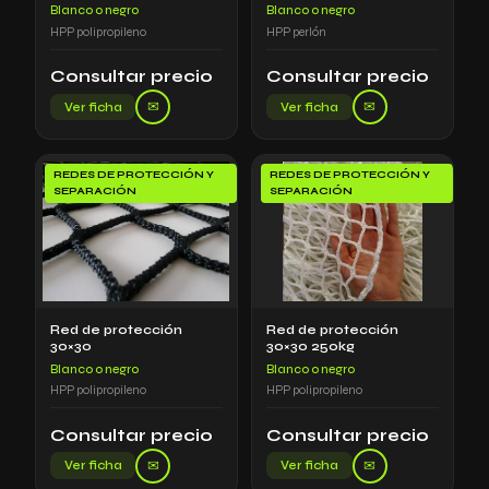
Blanco o negro
Blanco o negro
HPP polipropileno
HPP perlón
Consultar precio
Consultar precio
✉
✉
Ver ficha
Ver ficha
REDES DE PROTECCIÓN Y
REDES DE PROTECCIÓN Y
SEPARACIÓN
SEPARACIÓN
Red de protección
Red de protección
30×30
30×30 250kg
Blanco o negro
Blanco o negro
HPP polipropileno
HPP polipropileno
Consultar precio
Consultar precio
✉
✉
Ver ficha
Ver ficha