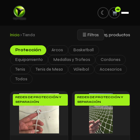
0
☾
☰ Filtros
15 productos
Inicio
›
Tienda
Protección
Arcos
Basketball
Equipamiento
Medallas y Trofeos
Cordones
Tenis
Tenis de Mesa
Vóleibol
Accesorios
Todos
REDES DE PROTECCIÓN Y
REDES DE PROTECCIÓN Y
SEPARACIÓN
SEPARACIÓN