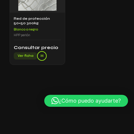
Red de protección
50×50 300kg
Blanco o negro
HPP perlón
Consultar precio
✉
Ver ficha
¿Cómo puedo ayudarte?