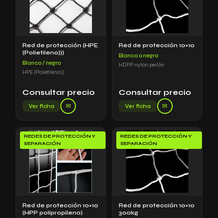
Red de protección (HPE
Red de protección 10×10
(Polietileno)))
Blanco o negro
Blanco / negro
HDPP nylon perlón
HPE (Polietileno))
Consultar precio
Consultar precio
✉
✉
Ver ficha
Ver ficha
REDES DE PROTECCIÓN Y
REDES DE PROTECCIÓN Y
SEPARACIÓN
SEPARACIÓN
Red de protección 10×10
Red de protección 10×10
(HPP polipropileno)
300kg