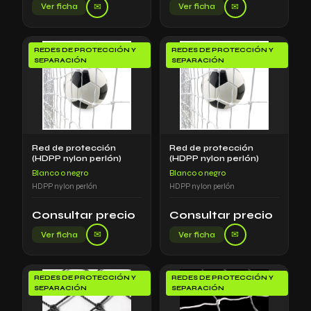
✉
✉
Ver ficha
Ver ficha
REDES DE PROTECCIÓN Y
REDES DE PROTECCIÓN Y
SEPARACIÓN
SEPARACIÓN
Red de protección
Red de protección
(HDPP nylon perlón)
(HDPP nylon perlón)
Blanco o negro
Blanco o negro
HDPP nylon perlón
HDPP nylon perlón
Consultar precio
Consultar precio
✉
✉
Ver ficha
Ver ficha
REDES DE PROTECCIÓN Y
REDES DE PROTECCIÓN Y
SEPARACIÓN
SEPARACIÓN