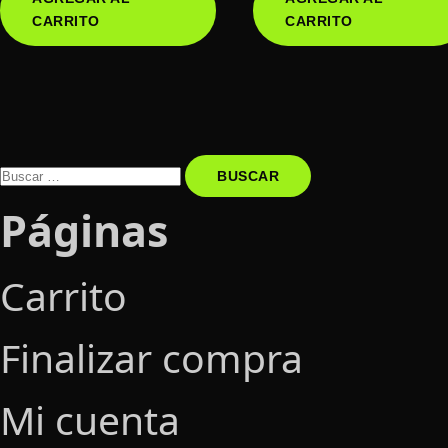
CARRITO
CARRITO
Buscar
por:
Páginas
Carrito
Finalizar compra
Mi cuenta